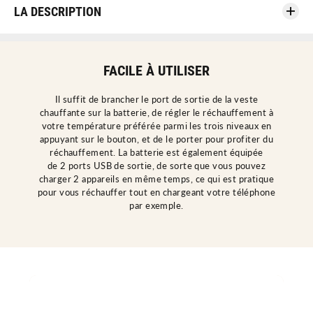
u
t
LA DESCRIPTION
a
i
n
t
t
é
i
p
t
o
é
u
FACILE À UTILISER
p
r
o
B
u
a
r
t
Il suffit de brancher le port de sortie de la veste
B
t
chauffante sur la batterie, de régler le réchauffement à
a
e
t
r
votre température préférée parmi les trois niveaux en
t
i
appuyant sur le bouton, et de le porter pour profiter du
e
e
r
E
réchauffement. La batterie est également équipée
i
x
de 2 ports USB de sortie, de sorte que vous pouvez
e
t
E
e
charger 2 appareils en même temps, ce qui est pratique
x
r
pour vous réchauffer tout en chargeant votre téléphone
t
n
e
e
par exemple.
r
1
n
0
e
0
1
0
0
0
0
m
0
A
0
H
m
A
H