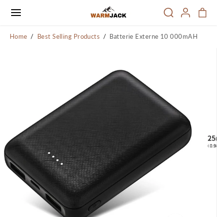
PASSER AU
CONTENU
Home
Best Selling Products
Batterie Externe 10 000mAH
PASSER
AUX
INFORMATI
ONS SUR LE
PRODUIT