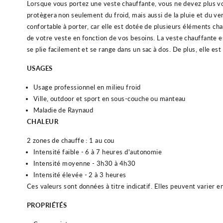
L
ors
que
v
ous
port
ez
une
vest
e
chau
ff
ante
,
v
ous
ne
de
vez
plus
v
prot
è
ger
a
non
se
u
lement
du
f
roid
,
m
ais
a
uss
i
de
la
pl
u
ie
et
du
ve
conf
ort
able
à
p
orter
,
car
el
le
est
dot
ée
de
plus
ie
urs
é
lé
ments
cha
de
vot
re
vest
e
en
f
on
ction
de
v
os
bes
o
ins
.
La
vest
e
chau
ff
ante
e
se
pl
ie
fac
ile
ment
et
se
range
d
ans
un
sac
à
dos
.
De
plus
,
el
le
est
USAGES
Usage professionnel en milieu froid
Ville, outdoor et sport en sous-couche ou manteau
Maladie de Raynaud
CHALEUR
2 zones de chauffe : 1 au cou
Intensité faible - 6 à 7 heures d'autonomie
Intensité moyenne - 3h30 à 4h30
Intensité élevée - 2 à 3 heures
Ces valeurs sont données à titre indicatif. Elles peuvent varier e
PROPRIÉTÉS