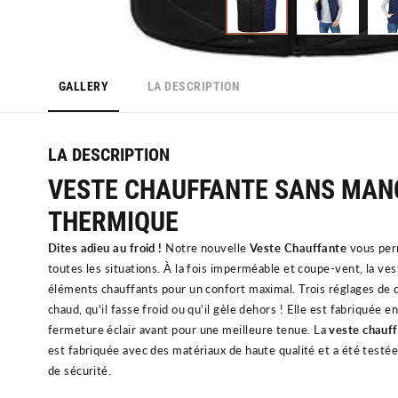
GALLERY
LA DESCRIPTION
LA DESCRIPTION
VESTE CHAUFFANTE SANS MAN
THERMIQUE
Dites adieu au froid !
No
tre nouvelle
Veste Chauffante
vous perm
toutes les situations. À la fois imperméable et coupe-vent, la v
éléments chauffants pour un confort maximal. Trois réglages de 
chaud, qu'il fasse froid ou qu'il gèle dehors !
El
le
est
fab
ri
qu
ée
e
fer
met
ure
é
clair
av
ant
pour
une
me
ille
ure
ten
ue. La
veste chauf
est fabriquée avec des matériaux de haute qualité et a été test
de sécurité.