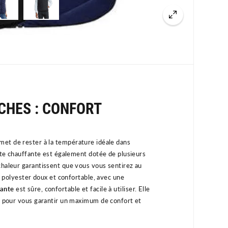
CHES : CONFORT
et de rester à la température idéale dans
este chauffante est également dotée de plusieurs
chaleur garantissent que vous vous sentirez au
n
poly
ester
dou
x
et
conf
ort
able
,
a
vec
une
fante
est sûre, confortable et facile à utiliser. Elle
ée pour vous garantir un maximum de confort et