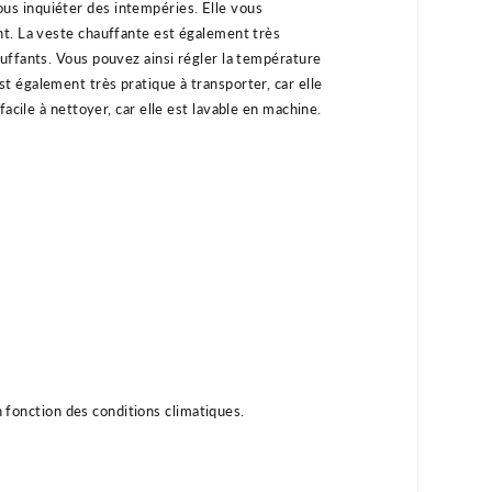
ous
inqu
i
é
ter
des
int
emp
é
ries
.
El
le
v
ous
nt
.
La
vest
e
chau
ff
ante
est
é
gal
ement
tr
è
s
u
ff
ants
.
V
ous
p
ou
vez
a
ins
i
ré
g
ler
la
temp
ér
ature
st
é
gal
ement
tr
è
s
pr
at
ique
à
transporter
,
car
el
le
fac
ile
à
net
t
oyer
,
car
el
le
est
lav
able
en
machine
.
n fonction des conditions climatiques.