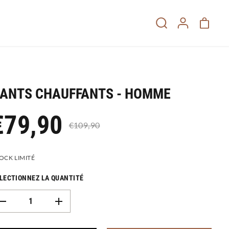
ANTS CHAUFFANTS - HOMME
€79,90
€109,90
OCK LIMITÉ
LECTIONNEZ LA QUANTITÉ
D
A
i
u
m
g
i
m