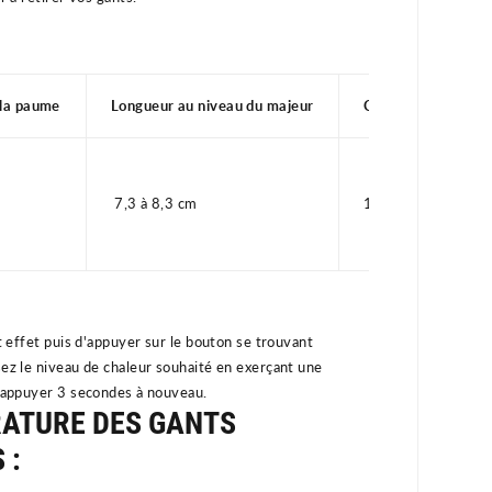
 la paume
Longueur au niveau du majeur
Circonférence de 
7,3 à 8,3 cm
18 à 20 cm
t effet puis d'appuyer sur le bouton se trouvant
sez le niveau de chaleur souhaité en exerçant une
, appuyer 3 secondes à nouveau.
RATURE DES GANTS
 :