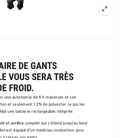
AIRE DE GANTS
E VOUS SERA TRÈS
E FROID.
avec une autonomie de 6 h
maximum et son
oton
et seulement 12% de polyester ce qui les
déjà une batterie
rechargeable
intégrée.
ant
et
arrière
complet qui s'étend jusqu'au bout
ndex est équipé d'un matériau conducteur pour
r à retirer vos gants.