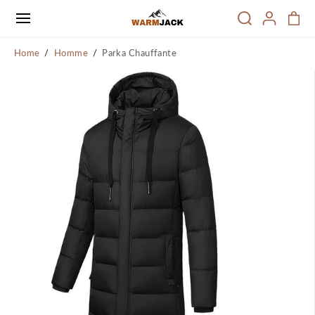
PASSER AU
CONTENU
Home
Homme
Parka Chauffante
PASSER
AUX
INFORMATI
ONS SUR LE
PRODUIT