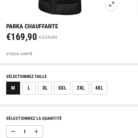
PARKA CHAUFFANTE
€169,90
€219,80
P
P
R
R
STOCK LIMITÉ
I
I
X
X
D
N
SÉLECTIONNEZ TAILLE
E
O
M
L
XL
XXL
3XL
4XL
V
R
E
M
N
A
T
L
SÉLECTIONNEZ LA QUANTITÉ
E
D
A
i
u