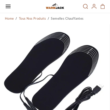
PASSER AU
CONTENU
Home
Tous Nos Produits
Semelles Chauffantes
PASSER
AUX
INFORMATI
ONS SUR LE
PRODUIT