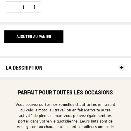
D
A
i
u
m
g
i
m
n
e
u
n
t
t
i
e
AJOUTER AU PANIER
o
r
n
l
d
a
e
q
l
u
a
a
q
n
u
t
LA DESCRIPTION
a
i
n
t
t
é
i
p
t
o
é
u
PARFAIT POUR TOUTES LES OCCASIONS
p
r
o
S
u
e
r
m
Vous pouvez porter
nos semelles chauffantes
en faisant
S
e
du vélo, à moto, au travail ou en faisant toute autre
e
l
m
l
activité de plein air, mais vous pouvez également les
e
e
porter dans votre vie quotidienne. Leurs buts sont de
l
s
l
C
vous garder au chaud, mais ils ont par ailleurs une belle
e
h