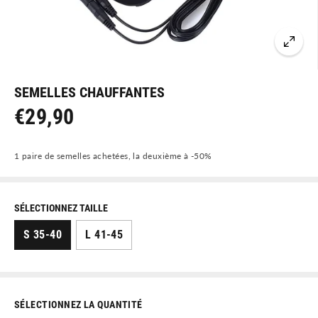
SEMELLES CHAUFFANTES
€29,90
P
R
1 paire de semelles achetées, la deuxième à -50%
I
X
N
SÉLECTIONNEZ TAILLE
O
S 35-40
L 41-45
R
M
A
L
SÉLECTIONNEZ LA QUANTITÉ