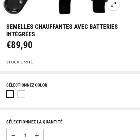
SEMELLES CHAUFFANTES AVEC BATTERIES
INTÉGRÉES
€89,90
P
R
STOCK LIMITÉ
I
X
N
SÉLECTIONNEZ COLOR
O
R
M
A
SÉLECTIONNEZ LA QUANTITÉ
L
D
A