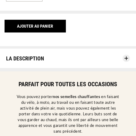
i
u
m
g
i
m
n
e
u
n
t
t
i
e
AJOUTER AU PANIER
o
r
n
l
d
a
e
q
l
u
a
a
q
n
u
t
LA DESCRIPTION
a
i
n
t
t
é
i
p
t
o
é
u
PARFAIT POUR TOUTES LES OCCASIONS
p
r
o
S
u
e
r
m
Vous pouvez porter
nos semelles chauffantes
en faisant
S
e
du vélo, à moto, au travail ou en faisant toute autre
e
l
m
l
activité de plein air, mais vous pouvez également les
e
e
porter dans votre vie quotidienne. Leurs buts sont de
l
s
l
C
vous garder au chaud, mais ils ont par ailleurs une belle
e
h
apparence et vous garantit une liberté de mouvement
s
a
C
u
sans précédent.
h
f