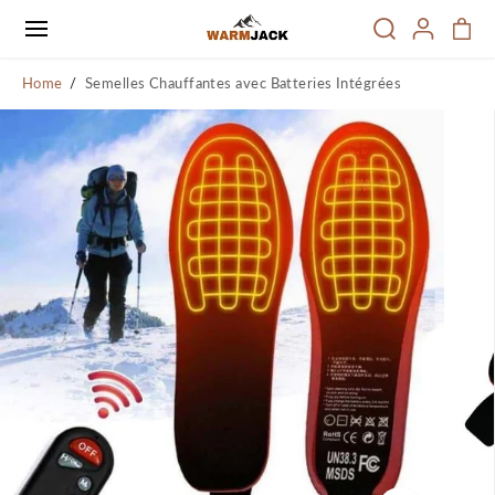
PASSER AU
CONTENU
Home
Semelles Chauffantes avec Batteries Intégrées
PASSER
AUX
INFORMATI
ONS SUR LE
PRODUIT