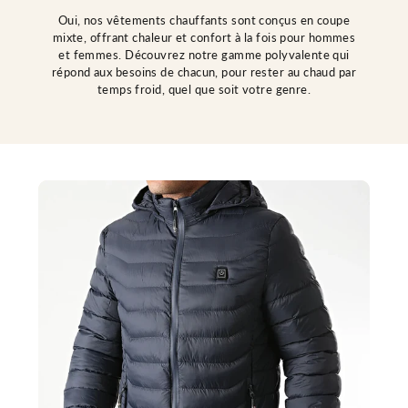
V
t
e
e
Oui, nos vêtements chauffants sont conçus en coupe
s
C
mixte, offrant chaleur et confort à la fois pour hommes
t
h
e
a
et femmes. Découvrez notre gamme polyvalente qui
C
u
répond aux besoins de chacun, pour rester au chaud par
h
f
temps froid, quel que soit votre genre.
a
f
u
a
f
n
f
t
a
e
n
F
t
e
e
m
F
m
e
e
m
m
e