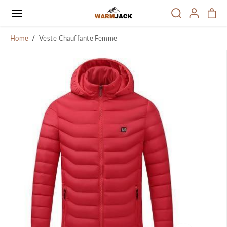
PASSER AU
CONTENU
Home
Veste Chauffante Femme
PASSER
AUX
INFORMATI
ONS SUR LE
PRODUIT