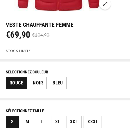
VESTE CHAUFFANTE FEMME
€69,90
€104,90
P
P
R
R
STOCK LIMITÉ
I
I
X
X
D
N
SÉLECTIONNEZ COULEUR
E
O
ROUGE
NOIR
BLEU
V
R
E
M
N
A
T
L
SÉLECTIONNEZ TAILLE
E
S
M
L
XL
XXL
XXXL