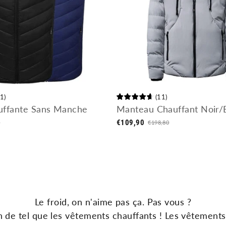
1
)
(
11
)
uffante Sans Manche
Manteau Chauffant Noir/
€109,90
0
€198,80
Le
f
roid
,
on
n
'
a
ime
pas
ç
a
.
Pas
v
ous
?
n
de
tel
que
les
v
ê
t
ements
chau
ff
ants
!
Les
v
ê
t
ements