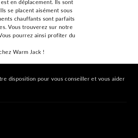
est
en
dé
pl
acement
.
I
ls
s
ont
I
ls
se
pl
acent
a
is
é
ment
s
ous
ents
chau
ff
ants
s
ont
par
fa
its
res
.
V
ous
trou
vere
z
sur
not
re
V
ous
pour
rez
a
ins
i
prof
iter
du
 chez Warm Jack !
re disposition pour vous conseiller et vous aider