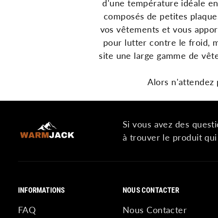
d
'
une
temp
ér
ature
id
é
ale
e
compos
és
de
petites plaqu
v
os
v
ê
t
ements
et
v
ous
app
or
pour
l
utter
cont
re
le
f
roid
,
site
une
large
gam
me
de
v
ê
t
Alors n'attendez
Si vous avez des questi
à trouver le produit qu
INFORMATIONS
NOUS CONTACTER
FAQ
Nous Contacter