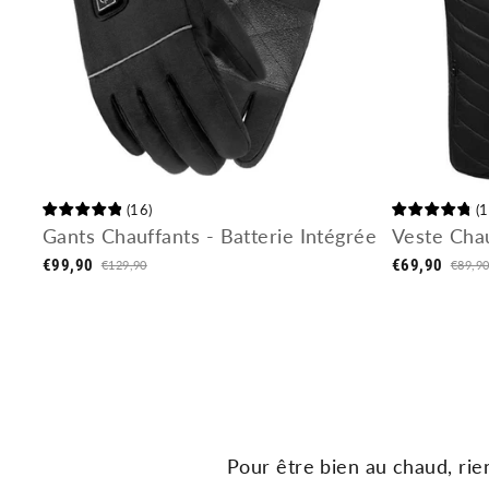
(
16
)
(
1
Gants Chauffants - Batterie Intégrée
Veste Cha
€99,90
€69,90
€129,90
€89,9
P
our
ê
tre
b
ien
au
ch
aud
,
r
ie