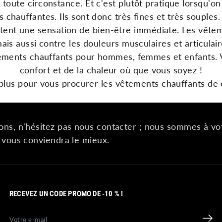
n
t
oute
cir
const
ance
.
Et
c
'
est
pl
ut
ô
t
pr
at
ique
l
ors
qu
'
on
es
chauffantes
.
I
ls
s
ont
don
c
tr
è
s
fines
et
tr
è
s
sou
ples
.
t
ent
une
sensation
de
b
ien
-
ê
tre
imm
é
d
iate
.
Les
v
ê
t
em
m
ais
a
uss
i
cont
re
les
dou
le
urs
mus
cul
aires
et
artic
ul
ai
ements
chau
ff
ants
pour
h
omm
es
,
fem
mes
et
en
f
ants
.
conf
ort
et
de
la
ch
ale
ur
o
ù
que
v
ous
so
ye
z
!
 plus pour vous procurer les vêtements chauffants de
ons, n'hésitez pas nous contacter ; nous sommes à vot
i vous conviendra le mieux.
RECEVEZ UN CODE PROMO DE -10 % !