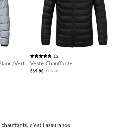
(
12
)
Blanc/Vert
Veste Chauffante
€69,90
€139,80
chau
ff
ants
,
c
'
est
l
'
ass
urance