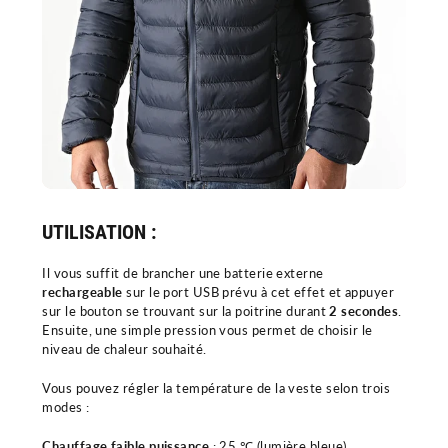
r
t
UTILISATION :
Il vous suffit de brancher une batterie externe
rechargeable
sur le port USB prévu à cet effet et appuyer
sur le bouton se trouvant sur la poitrine durant
2 secondes
.
Ensuite, une simple pression vous permet de choisir le
niveau de chaleur souhaité.
Vous pouvez régler la température de la veste selon trois
modes :
Chauffage faible puissance
: 25 ℃ (lumière bleue).