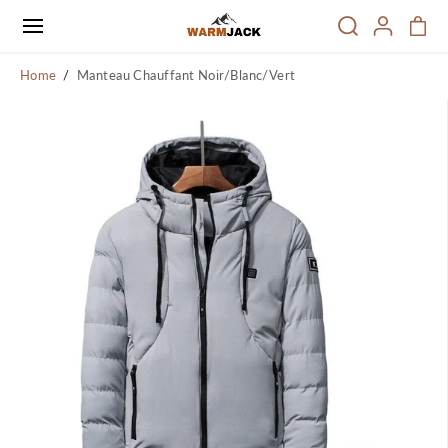
PASSER AU
CONTENU
Home
Manteau Chauffant Noir/Blanc/Vert
PASSER
AUX
INFORMATI
ONS SUR LE
PRODUIT