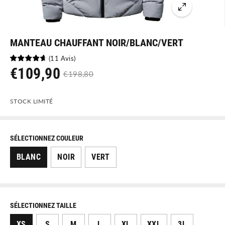
MANTEAU CHAUFFANT NOIR/BLANC/VERT
(
11
Avis
)
€109,90
€198,80
P
P
R
R
STOCK LIMITÉ
I
I
X
X
D
N
SÉLECTIONNEZ COULEUR
E
O
BLANC
NOIR
VERT
V
R
E
M
N
A
T
L
SÉLECTIONNEZ TAILLE
E
XS
S
M
L
XL
XXL
3L