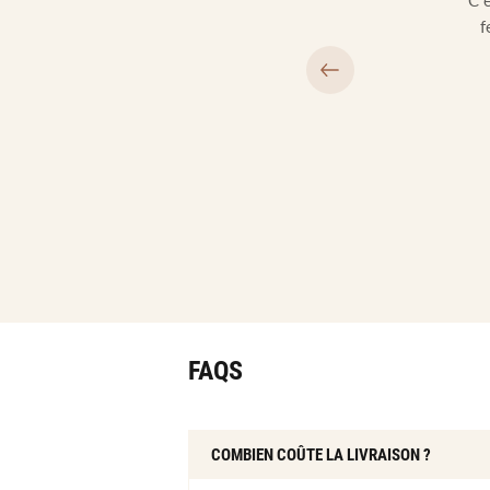
C'
 en voulait un pour elle. J'ai pu lui en offrir un pour son
f
e et elle en est super contente. Je recommande en plus de la
livraison gratuite.
Philippe P. /
Suisse
FAQS
COMBIEN COÛTE LA LIVRAISON ?