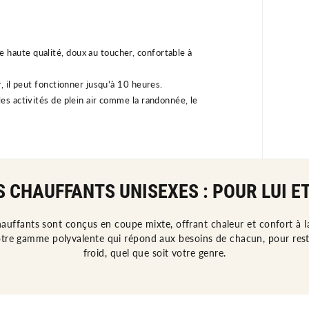
e
ha
ute
qual
ité
,
dou
x
au
tou
cher
,
conf
ort
able
à
 il peut fonctionner jusqu'à 10 heures.
s activités de plein air comme la randonnée, le
 CHAUFFANTS UNISEXES : POUR LUI ET
auffants sont conçus en coupe mixte, offrant chaleur et confort à 
re gamme polyvalente qui répond aux besoins de chacun, pour res
froid, quel que soit votre genre.