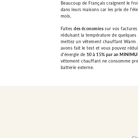
Beaucoup de Français craignent le fro
dans leurs maisons car les prix de l'é
mois.
Faites
des économies
sur vos factures 
réduisant la température de quelques 
mettez un vêtement chauffant Warm J
avons fait le test et vous pouvez réd
d'énergie de
10 à 15% par an MINIM
vêtement chauffant ne consomme presqu
batterie externe.
CADEAU POUR MA FEMME
r ma femme. Elle aimait vraiment mon gilet chauffant Warm