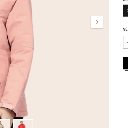
A
L
SÉ