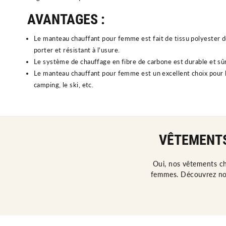
AVANTAGES :
Le
m
ante
au
chau
ff
ant
pour
fem
me
est
f
ait
de
tiss
u
poly
ester
d
p
orter
et
r
és
istant
à
l
'
us
ure
.
Le système de chauffage en fibre de carbone est durable et sûr,
Le manteau chauffant pour femme est un excellent choix pour le
camping, le ski, etc.
VÊTEMENTS
Oui, nos vêtements ch
femmes. Découvrez not