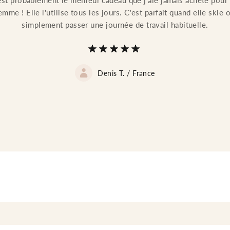
est probablement le meilleur cadeau que j'aie jamais acheté pour
emme ! Elle l'utilise tous les jours. C'est parfait quand elle skie 
simplement passer une journée de travail habituelle.
Denis T. /
France